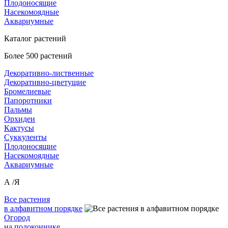
Плодоносящие
Насекомоядные
Аквариумные
Каталог растений
Более 500 растений
Декоративно-лиственные
Декоративно-цветущие
Бромелиевые
Папоротники
Пальмы
Орхидеи
Кактусы
Суккуленты
Плодоносящие
Насекомоядные
Аквариумные
А /Я
Все растения
в алфавитном порядке
Огород
на подоконнике