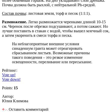
более объемный горшок. На дно укладывают слой дренажа.
Почва должна быть рыхлой, с нейтральной Ph-средой.
Состав почвы
: листовая земля, торф и песок (1:1:1).
Размножение.
Легко размножается черенками длиной 10-15
см. Черенок после обрезки подсушивают, а потом сажают. Но
лучше поставить в стакан с водой, чтобы вышел млечный сок,
а затем укоренить в смеси торфа и песка.
На неблагоприятные внешние условия
синадениум гранта может отреагировать
сбрасыванием листьев. Возможные причины
такого поведения – это резкое изменение
освещенности, переливание или пересыхание.
Рейтинг:
Vote up!
Vote down!
Points:
15
Автор:
Юлия Климова
Оставить комментарий