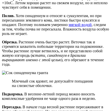
+10оС. Летом хорошо растет на свежем воздухе, но и неплохо
чувствует себя в помещении.
Полив.
Хотя синадениум и относят к суккулентам, но при
пересыхании земляного кома, листики быстро куксятся и
опадают. Поэтому поливаем умеренно
мягкой водой
, следим
за тем, чтобы почва не пересыхала. Влажность воздуха особую
роль не играет.
Обрезка.
Растение очень быстро растет. Веточки так и
стремятся захватить побольше территории на подоконнике.
Чтобы растение лучше ветвилось, и не представляло собой
живую изгородь (
кстати, синадениум в Бразилии
выращивают именно с этой целью
), его обрезают в течение
года.
Млечный сок ядовит, не допускайте попадания
на слизистые оболочки.
Подкормка.
В весенне-летний период можно вносить
комплексные удобрения не чаще одного раза в неделю.
Пересадка.
В начале года весной растение пересаживают в