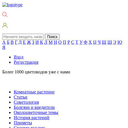
Поиск
А
Б
В
Г
Д
Е
Ж
З
И
К
Л
М
Н
О
П
Р
С
Т
У
Ф
Х
Ц
Ч
Ш
Щ
Э
Ю
Я
Вход
Регистрация
Более 1000 цветоводов уже с нами
Комнатные растение
Статьи
Советология
Болезни и вредители
Околоцветочные темы
История растений
Приметы
Своими руками