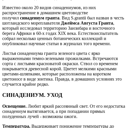
Известно около 20 видов синадениумов, из них
распространение в домашнем цветоводстве
получил
синадениум гранта
. Вид S.grantii был назван в честь
шотландского мореплавателя
Джеймса Августа Гранта
,
который исследовал территорию Занзибара и восточного
берега Африки в 60-х годах XIX века. Естествоиспытатель
собрал несколько ценных ботанических коллекций и
опубликовал научные статьи в журналах того времени.
Листья синадениума гранта зеленого цвета с ярко
выраженными темно-зелеными прожилками. Встречаются
сорта с листьями красноватой окраски. Ствол со временем
покрывается древесной корой. Цветет мелкими красными
цветами-шляпками, которые расположены на коротком
цветоносе в виде зонтика. Правда, в домашних условиях это
случается крайне редко.
СИНАДЕНИУМ. УХОД
Освещение.
Любит яркий рассеянный свет. От его недостатка
синадениум вытягивается, а при попадании прямых
полуденных лучей - возможны ожоги.
Температура.
Выдерживает понижение температуры до