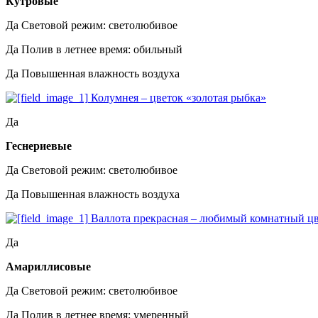
Кутровые
Да
Световой режим: светолюбивое
Да
Полив в летнее время: обильный
Да
Повышенная влажность воздуха
Колумнея – цветок «золотая рыбка»
Да
Геснериевые
Да
Световой режим: светолюбивое
Да
Повышенная влажность воздуха
Валлота прекрасная – любимый комнатный ц
Да
Амариллисовые
Да
Световой режим: светолюбивое
Да
Полив в летнее время: умеренный