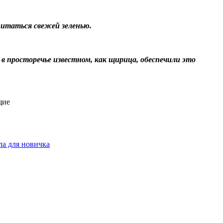
питаться свежей зеленью.
 просторечье известном, как щирица, обеспечили это
щие
ла для новичка