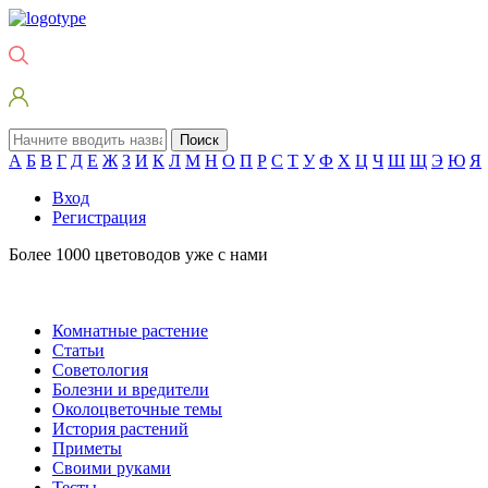
Поиск
А
Б
В
Г
Д
Е
Ж
З
И
К
Л
М
Н
О
П
Р
С
Т
У
Ф
Х
Ц
Ч
Ш
Щ
Э
Ю
Я
Вход
Регистрация
Более 1000 цветоводов уже с нами
Комнатные растение
Статьи
Советология
Болезни и вредители
Околоцветочные темы
История растений
Приметы
Своими руками
Тесты