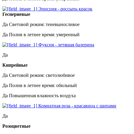
Эписция - россыпь красок
Геснериевые
Да
Световой режим: теневыносливое
Да
Полив в летнее время: умеренный
Фуксия - летящая балерина
Да
Кипрейные
Да
Световой режим: светолюбивое
Да
Полив в летнее время: обильный
Да
Повышенная влажность воздуха
Комнатная роза - красавица с шипами
Да
Розоцветные