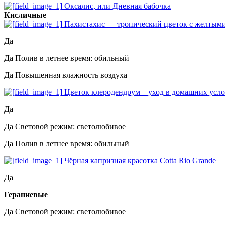
Оксалис, или Дневная бабочка
Кисличные
Пахистахис — тропический цветок с желтым
Да
Да
Полив в летнее время: обильный
Да
Повышенная влажность воздуха
Цветок клеродендрум – уход в домашних усло
Да
Да
Световой режим: светолюбивое
Да
Полив в летнее время: обильный
Чёрная капризная красотка Cotta Rio Grande
Да
Гераниевые
Да
Световой режим: светолюбивое