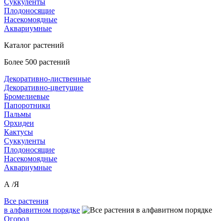
Суккуленты
Плодоносящие
Насекомоядные
Аквариумные
Каталог растений
Более 500 растений
Декоративно-лиственные
Декоративно-цветущие
Бромелиевые
Папоротники
Пальмы
Орхидеи
Кактусы
Суккуленты
Плодоносящие
Насекомоядные
Аквариумные
А /Я
Все растения
в алфавитном порядке
Огород