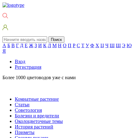
Поиск
А
Б
В
Г
Д
Е
Ж
З
И
К
Л
М
Н
О
П
Р
С
Т
У
Ф
Х
Ц
Ч
Ш
Щ
Э
Ю
Я
Вход
Регистрация
Более 1000 цветоводов уже с нами
Комнатные растение
Статьи
Советология
Болезни и вредители
Околоцветочные темы
История растений
Приметы
Своими руками