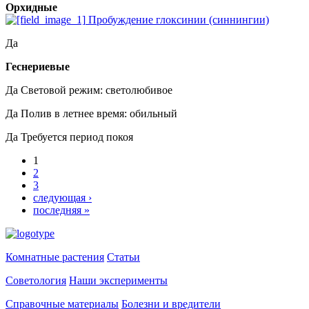
Орхидные
Пробуждение глоксинии (синнингии)
Да
Геснериевые
Да
Световой режим: светолюбивое
Да
Полив в летнее время: обильный
Да
Требуется период покоя
1
2
3
следующая ›
последняя »
Комнатные растения
Статьи
Советология
Наши эксперименты
Справочные материалы
Болезни и вредители