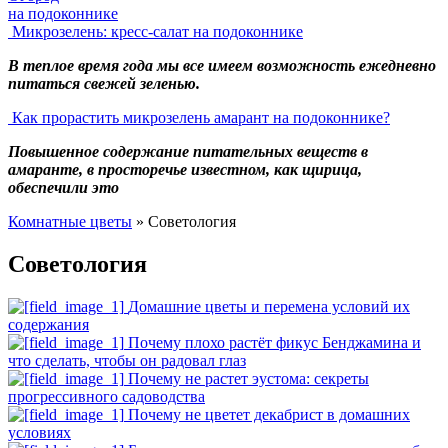
на подоконнике
Микрозелень: кресс-салат на подоконнике
В теплое время года мы все имеем возможность ежедневно
питаться свежей зеленью.
Как прорастить микрозелень амарант на подоконнике?
Повышенное содержание питательных веществ в
амаранте, в просторечье известном, как щирица,
обеспечили это
Комнатные цветы
»
Советология
Вы здесь
Советология
Домашние цветы и перемена условий их
содержания
Почему плохо растёт фикус Бенджамина и
что сделать, чтобы он радовал глаз
Почему не растет эустома: секреты
прогрессивного садоводства
Почему не цветет декабрист в домашних
условиях