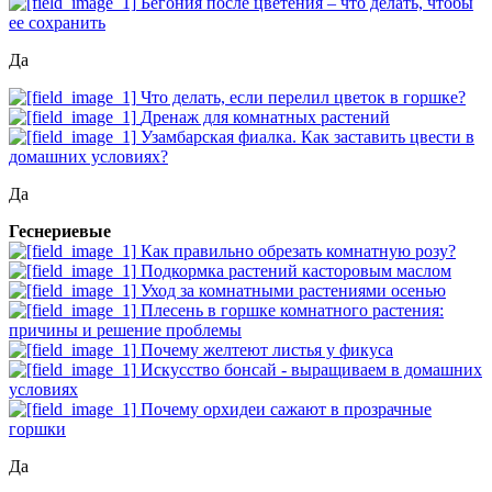
Бегония после цветения – что делать, чтобы
ее сохранить
Да
Что делать, если перелил цветок в горшке?
Дренаж для комнатных растений
Узамбарская фиалка. Как заставить цвести в
домашних условиях?
Да
Геснериевые
Как правильно обрезать комнатную розу?
Подкормка растений касторовым маслом
Уход за комнатными растениями осенью
Плесень в горшке комнатного растения:
причины и решение проблемы
Почему желтеют листья у фикуса
Искусство бонсай - выращиваем в домашних
условиях
Почему орхидеи сажают в прозрачные
горшки
Да