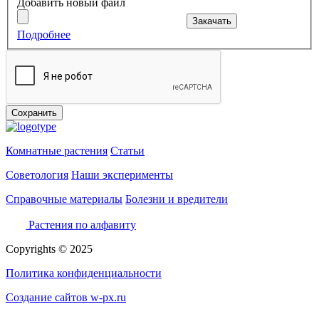
Добавить новый файл
Закачать
Подробнее
Максимальный размер файла:
1 МБ
.
Допустимые типы файлов:
png gif jpg jpeg
.
Сохранить
Комнатные растения
Статьи
Советология
Наши эксперименты
Справочные материалы
Болезни и вредители
Растения по алфавиту
Copyrights © 2025
Политика конфиденциальности
Создание сайтов w-px.ru