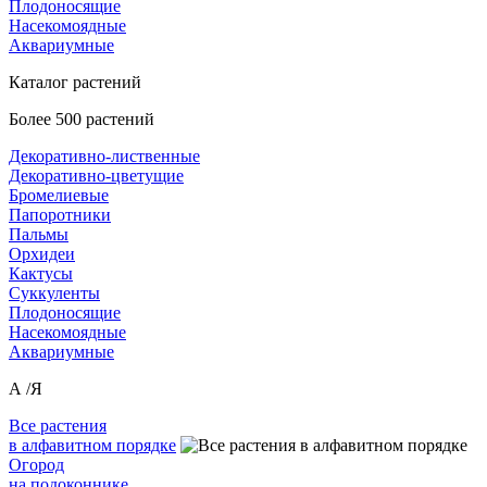
Плодоносящие
Насекомоядные
Аквариумные
Каталог растений
Более 500 растений
Декоративно-лиственные
Декоративно-цветущие
Бромелиевые
Папоротники
Пальмы
Орхидеи
Кактусы
Суккуленты
Плодоносящие
Насекомоядные
Аквариумные
А /Я
Все растения
в алфавитном порядке
Огород
на подоконнике