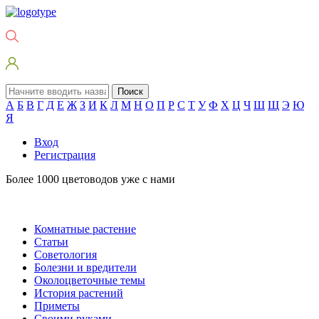
Поиск
А
Б
В
Г
Д
Е
Ж
З
И
К
Л
М
Н
О
П
Р
С
Т
У
Ф
Х
Ц
Ч
Ш
Щ
Э
Ю
Я
Вход
Регистрация
Более 1000 цветоводов уже с нами
Комнатные растение
Статьи
Советология
Болезни и вредители
Околоцветочные темы
История растений
Приметы
Своими руками