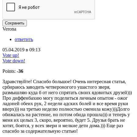
Сохранить
Verona
ответить
05.04.2019 в 09:13
Vote up!
Vote down!
Points:
-36
Здравствуйте! Спасибо большое! Очень интересная статья,
србираюсь заводить четвероногого ушастого зверя,
размышляю куда б от него спрятать своих ядовитых друзей)))
Про диффенбахию могу поделиться личным опытом - ожог
ладоней обеих рук, 2 недели адских болей и все время руки
вверх))) на третью неделю полностью сменила кожу)))Долго
обижалась на растение, но потом обида прошла))) и теперь у
меня их целых 3, скоро, вероятно, будет 5. Друзья брать не
хотят, боятся, у всех звери и мелкие дети дома.))) Еще раз
спасибо за содержательную статью!