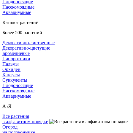
Плодоносящие
Насекомоядные
Аквариумные
Каталог растений
Более 500 растений
Декоративно-лиственные
Декоративно-цветущие
Бромелиевые
Папоротники
Пальмы
Орхидеи
Кактусы
Суккуленты
Плодоносящие
Насекомоядные
Аквариумные
А /Я
Все растения
в алфавитном порядке
Огород
на подоконнике