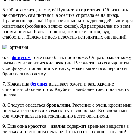
5. Ой, а кто это у нас тут? Пушистая
гортензия
. Облизывать
не советую, сам пытался, а хозяйка спрятала ее на шкаф.
Правильно сделала! Гортензия опасна как для людей, так и для
животных (особенно, всяких кошек). Яд распределен по всем
частям цветка. Рвота, тошнота, ожог слизистой, зуд,
слабость… Далеко не весь перечень неприятных ощущений.
6. С
фикусом
тоже надо быть настороже. Он раздражает кожу,
вызывает аллергические реакции. Все части фикуса ядовиты.
Сок фикуса, попавший в воздух, может вызвать аллергию и
бронхиальную астму.
7. Красавица
бе
гония
вызывает ожоги и раздражение
слизистой оболочки рта. Клубни – наиболее токсичная часть
цветка.
8. Следует опасаться
броваллии
. Растение с очень красивыми
цветками относится к семейству пасленовых. Его ядовитый
сок может вызвать интоксикацию всего организма.
9. Еще одна красотка –
азалия
содержит вредные вещества в
листьях и цветочном нектаре. Пить и есть азалию – опасно!