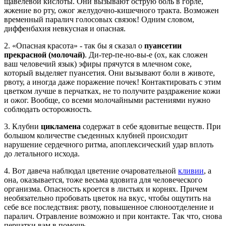
щавелевой кислоты. Они вызывают острую боль в горле,
жжение во рту, ожог желудочно-кишечного тракта. Возможен
временный паралич голосовых связок! Одним словом,
диффенбахия невкусная и опасная.
2. «Опасная красота» - так бы я сказал о
пуансетии
прекрасной (молочай)
. Ди-тер-пе-но-вы-е (ох, как сложен
ваш человечий язык) эфиры прячутся в млечном соке,
который выделяет пуансетия. Они вызывают боли в животе,
рвоту, а иногда даже поражение почек! Контактировать с этим
цветком лучше в перчатках, не то получите раздражение кожи
и ожог. Вообще, со всеми молочайными растениями нужно
соблюдать осторожность.
3. Клубни
цикламена
содержат в себе ядовитые веществ. При
большом количестве съеденных клубней происходит
нарушение сердечного ритма, апоплексический удар вплоть
до летального исхода.
4. Вот давеча наблюдал цветение очаровательной
кливии
, а
она, оказывается, тоже весьма ядовита для человеческого
организма. Опасность кроется в листьях и корнях. Причем
необязательно пробовать цветок на вкус, чтобы ощутить на
себе все последствия: рвоту, повышенное слюноотделение и
паралич. Отравление возможно и при контакте. Так что, снова
перчатки вам в помощь.