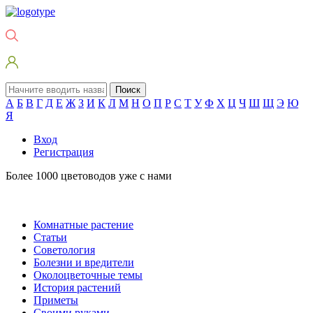
Поиск
А
Б
В
Г
Д
Е
Ж
З
И
К
Л
М
Н
О
П
Р
С
Т
У
Ф
Х
Ц
Ч
Ш
Щ
Э
Ю
Я
Вход
Регистрация
Более 1000 цветоводов уже с нами
Комнатные растение
Статьи
Советология
Болезни и вредители
Околоцветочные темы
История растений
Приметы
Своими руками