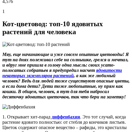
4,576
1
Кот-цветовод: топ-10 ядовитых
растений для человека
Мяу, еще начинающие и уже совсем опытные цветоводы! Я
тут на днях полеживал себе на солнышке, грелся и мечтал,
и вдруг мне пришла в голову одна мысль: своих усато-
полосатых собратьев я предупредил насчет
ядовитости
некоторых экземпляров растений
, а как же любимый
человек? Ведь для людей тоже существуют опасные цветы,
а если дома дети? Дети тоже любопытные, ну прям как
кошки. В общем, человек, я тут для тебя набросал
десяточку ядовитых цветочков, так что бери на заметку!
1. Открывает хит-парад
диффенбахия
. Это тот случай, когда
растение ядовито полностью: от стебля до кончиков листьев.
Цветок содержит опасное вещество – рафиды, это кристаллы