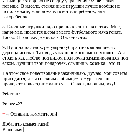
7. Бьющиеся и дорогие сердцу украшения лучше вешать
повыше. В идеале, стеклянные игрушки лучше вообще не
использовать, если дома есть кот или ребенок, или
которебенок.
8. Елочные игрушки надо прочно крепить на ветках. Мне,
например, нравится шары вместо футбольного мяча гонять.
Гоооол! Надо же, разбилось. Ой, оно само.
9. Ну, и напоследок: регулярно убирайте осыпавшиеся с
деревца иголки. Так ведь можно нежные лапки уколоть. А я
страсть как люблю под видом подарочка замаскироваться под
елкой. Лучший твой подарочек, слышишь, хозяйка - это я!
На этом свое повествование заканчиваю. Думаю, мои советы
пригодятся, и вы со своим любимцем замурчательно
проведете новогодние каникулы. С наступающим, мяу!
Рейтинг:
Vote up!
Vote down!
Points:
-23
Оставить комментарий
Добавить комментарий
Ваше имя