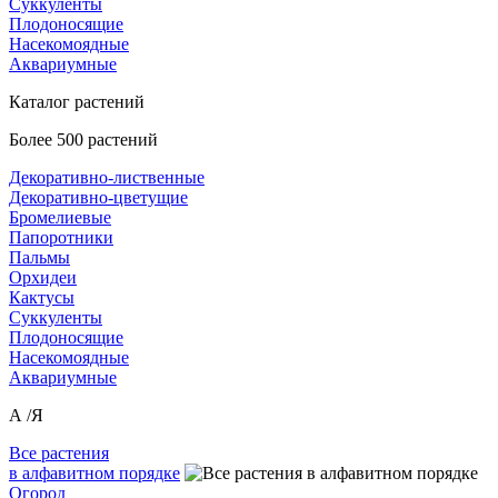
Суккуленты
Плодоносящие
Насекомоядные
Аквариумные
Каталог растений
Более 500 растений
Декоративно-лиственные
Декоративно-цветущие
Бромелиевые
Папоротники
Пальмы
Орхидеи
Кактусы
Суккуленты
Плодоносящие
Насекомоядные
Аквариумные
А /Я
Все растения
в алфавитном порядке
Огород