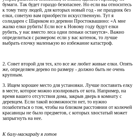
бумаги. Так будет гораздо безопаснее. Но если вы относитесь
к тому типу людей, для которых новый год - не праздник без
елки, советую вам приобрести искусственную. Тут я
солидарен с Шариком из деревни Простоквашино: «А мне
жалко елки рубить! Если все к Новому году будут елки
рубить, у нас вместо леса одни пеньки останутся». Важно
определиться с размером: если у вас котенок, то лучше
выбрать елочку маленькую во избежание катастроф.
2. Совет второй для тех, кто все же любит живые елки. Опять
же, определяем дерево по размеру - должно быть не очень
крупным.
3. Ищем хорошее место для установки. Лучше поставить елку
в месте, которое можно изолировать от кота. Например, на
время вашего отсутствия дома, закрыв дверь в комнату с
деревцем. Если такой возможности нет, то нужно
позаботиться о том, чтобы на близком расстоянии от колючей
красавицы не было предметов, с которых хвостатый может
запрыгнуть на нее.
К балу-маскараду я готов