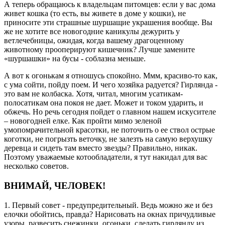
А теперь обращаюсь к владельцам питомцев: если у вас дома
живет кошка (то есть, вы живете в доме у кошки), не
приносите эти страшные шуршащие украшения вообще. Вы
же не хотите все новогодние каникулы дежурить у
ветлечебницы, ожидая, когда вашему драгоценному
животному прооперируют кишечник? Лучше замените
«шуршашки» на бусы - соблазна меньше.
А вот к огонькам я отношусь спокойно. Ммм, красиво-то как,
с ума сойти, пойду поем. И чего хозяйка радуется? Гирлянда -
это вам не колбаска. Хотя, читал, многим усатикам-
полосатикам она покоя не дает. Может и током ударить, и
обжечь. Но речь сегодня пойдет о главном нашем искусителе
– новогодней елке. Как пройти мимо зеленой
умопомрачительной красотки, не поточить о ее ствол острые
коготки, не погрызть веточку, не залезть на самую верхушку
деревца и сидеть там вместо звезды? Правильно, никак.
Поэтому уважаемые котообладатели, я тут накидал для вас
несколько советов.
ВНИМАЙ, ЧЕЛОВЕК!
1. Первый совет - предупредительный. Ведь можно же и без
елочки обойтись, правда? Нарисовать на окнах причудливые
узоры, развесить снежинки, огоньки, сделать гирлянду из