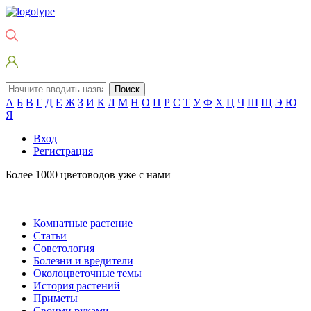
Поиск
А
Б
В
Г
Д
Е
Ж
З
И
К
Л
М
Н
О
П
Р
С
Т
У
Ф
Х
Ц
Ч
Ш
Щ
Э
Ю
Я
Вход
Регистрация
Более 1000 цветоводов уже с нами
Комнатные растение
Статьи
Советология
Болезни и вредители
Околоцветочные темы
История растений
Приметы
Своими руками