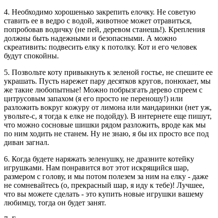
4. Необходимо хорошенько закрепить елочку. Не советую
ставить ее в ведро с водой, животное может отравиться,
попробовав водичку (не пей, деревом станешь!). Крепления
должны быть надежными и безопасными. А можно
скреативить: подвесить елку к потолку. Кот и его человек
будут спокойны.
5. Позвольте коту привыкнуть к зеленой гостье, не спешите ее
украшать. Пусть нарежет пару десятков кругов, понюхает, мы
же такие любопытные! Можно побрызгать дерево спреем с
цитрусовым запахом (я его просто не переношу!) или
разложить вокруг кожуру от лимона или мандаринки (нет уж,
увольте-с, я тогда к елке не подойду). В интернете еще пишут,
что можно сосновые шишки рядом разложить, вроде как мы
по ним ходить не станем. Ну не знаю, я бы их просто все под
диван загнал.
6. Когда будете наряжать зеленушку, не дразните котейку
игрушками. Нам понравится вот этот искрящийся шар,
размером с голову, и мы потом полезем за ним на елку - даже
не сомневайтесь (о, прекрасный шар, я иду к тебе)! Лучшее,
что вы можете сделать - это купить новые игрушки вашему
любимцу, тогда он будет занят.